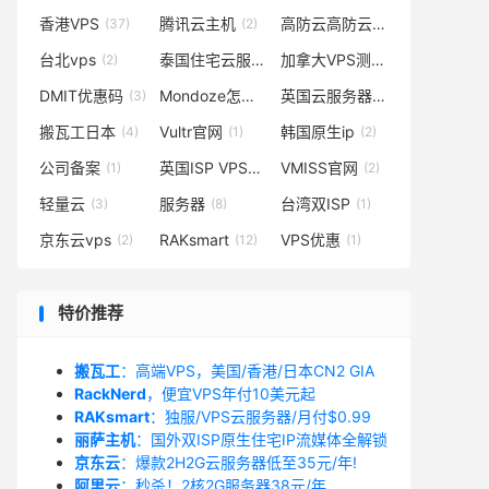
香港VPS
腾讯云主机
高防云高防云服务器
(37)
(2)
(1)
台北vps
泰国住宅云服务器
加拿大VPS测评
(2)
(1)
(2)
DMIT优惠码
Mondoze怎么样
英国云服务器
(3)
(1)
(2)
搬瓦工日本
Vultr官网
韩国原生ip
(4)
(1)
(2)
公司备案
英国ISP VPS
VMISS官网
(1)
(3)
(2)
轻量云
服务器
台湾双ISP
(3)
(8)
(1)
京东云vps
RAKsmart
VPS优惠
(2)
(12)
(1)
特价推荐
搬瓦工
：高端VPS，美国/香港/日本CN2 GIA
RackNerd
，便宜VPS年付10美元起
RAKsmart
：独服/VPS云服务器/月付$0.99
丽萨主机
：国外双ISP原生住宅IP流媒体全解锁
京东云
：爆款2H2G云服务器低至35元/年!
阿里云
：秒杀！2核2G服务器38元/年