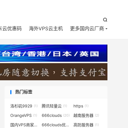


东云优惠码
海外VPS云主机
更多国内云厂商
热门标签
洛杉矶9929
腾讯轻量云
https
(1)
(1)
(1)
OrangeVPS
666clouds
越南服务器
(1)
(20)
(2)
国内VPS商家有哪些
666clouds优惠码
高防服务器
(1)
(2)
(1)