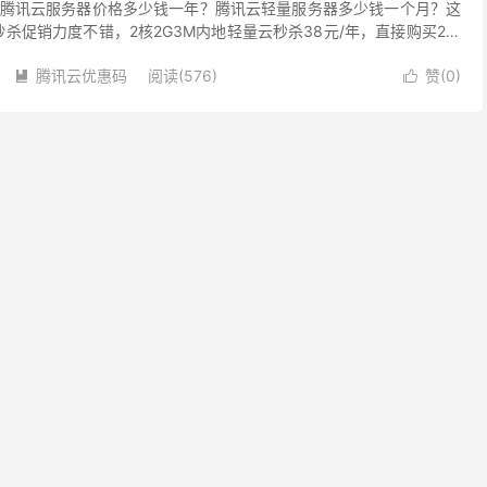
腾讯云服务器价格多少钱一年？腾讯云轻量服务器多少钱一个月？这
秒杀促销力度不错，2核2G3M内地轻量云秒杀38元/年，直接购买2核
元/年，而且海外云服务器不管Window...
腾讯云优惠码
阅读(576)
赞(
0
)

