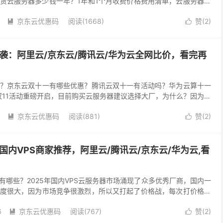
赁云服务器多少钱一年？1年和1个月收费价格费用清单，云服务器阿
为云最新优惠报价单，小编整理目前最新202...
京东云优惠码
阅读(1668)
赞(
2
)


来袭：阿里云/京东云/腾讯云/华为云全网比价，看完再
？京东云双十一有哪些优惠？腾讯云双十一有活动吗？华为云算十一
年双11活动重磅开启，目前购买云服务器建议选择大厂，为什么？因为大
更有保障，并且价格超级优惠，2025双11大促...
京东云优惠码
阅读(881)
赞(
2
)


国内VPS商家推荐，阿里云/腾讯云/京东云/华为云,看
有哪些？2025年国内VPS云服务器市场涌现了众多优秀厂商，国内一
度很大，因为市场竞争很激烈，所以又打起了价格战，每次打价格战
福利。这些服务提供商不仅能够与国际有名服务商媲...
6
京东云优惠码
阅读(767)
赞(
2
)

