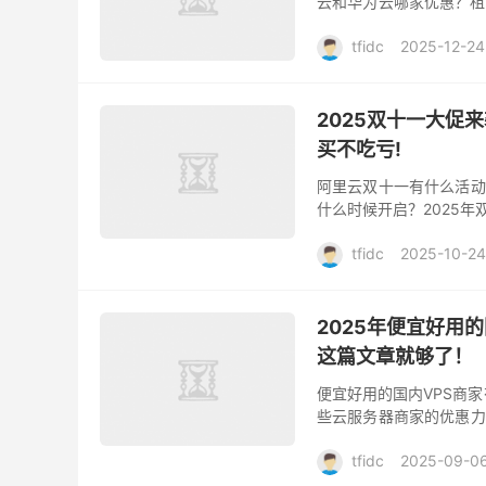
云和华为云哪家优惠？租
里云、腾讯云、京东云和华
tfidc
2025-12-24
2025双十一大促
买不吃亏!
阿里云双十一有什么活动
什么时候开启？2025
厂数据稳定性更高、安全性
tfidc
2025-10-24
2025年便宜好用的
这篇文章就够了！
便宜好用的国内VPS商家
些云服务器商家的优惠力
给到了个人和企业最大的
tfidc
2025-09-0