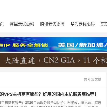
页
阿里云优惠码
腾讯云优惠码
华为云优惠码
京
共 6 篇文章
好的VPS主机商有哪些？好用的国内主机服务商推荐！
PS主机商有哪些？2026年云服务器全网比价：阿里云、腾讯云、京东