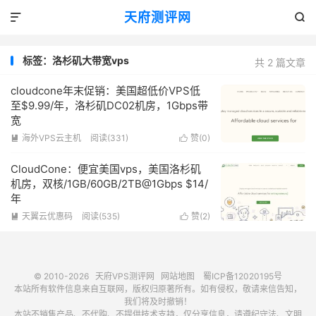
天府测评网


标签：洛杉矶大带宽vps
共 2 篇文章
cloudcone年末促销：美国超低价VPS低
至$9.99/年，洛杉矶DC02机房，1Gbps带
宽
海外VPS云主机
阅读(331)
赞(
0
)


CloudCone：便宜美国vps，美国洛杉矶
机房，双核/1GB/60GB/2TB@1Gbps $14/
年
天翼云优惠码
阅读(535)
赞(
2
)


© 2010-2026
天府VPS测评网
网站地图
蜀ICP备12020195号
本站所有软件信息来自互联网，版权归原著所有。如有侵权，敬请来信告知，
我们将及时撤销！
本站不销售产品、不代购、不提供技术支持，仅分享信息，请遵纪守法、文明