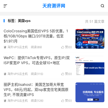
天府测评网


标签：美国vps
共 51 篇文章
ColoCrossing美国低价VPS 5折优惠，1
核/1GB/1Gbps 端口/20TB流量，低至
$1.97/月
海外VPS云主机
阅读(89)
赞(
0
)


WePC：提供TikTok专用VPS，原生IP/双
ISP家宽IP VPS，可选全球10+地区
海外VPS云主机
阅读(115)
赞(
0
)


丽萨主机lisahost：美国芝加哥大带宽
VPS，68元/月起，双isp家宽住宅美国原
生IP, 不限流量VPS
海外VPS云主机
阅读(126)
赞(
0
)

