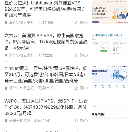
性价比拉满！LightLayer 海外便宜VPS
$24.99/年，可选美国洛杉矶/香港/台湾 /
新加坡等机房
海外VPS云主机
阅读(169)
赞(
0
)


六六云：美国双ISP VPS，原生美国家宽
IP，IP纯净度高，Tiktok短视频外贸运营必
备，45元/月
海外VPS云主机
阅读(228)
赞(
0
)


YinNet/荫云：原生/住宅/双ISP属性IP，低
至$6/月，可选香港/台湾/韩国/日本/越南/
马来西亚/美国/英国/法国/德国/西班牙
海外VPS云主机
阅读(257)
赞(
0
)


WePC：美国原生IP VPS，双ISP IP，适合
TikTOk，联通4837/9929优化线路，月付
62.23元/月起
天翼云优惠码
阅读(204)
赞(
0
)

