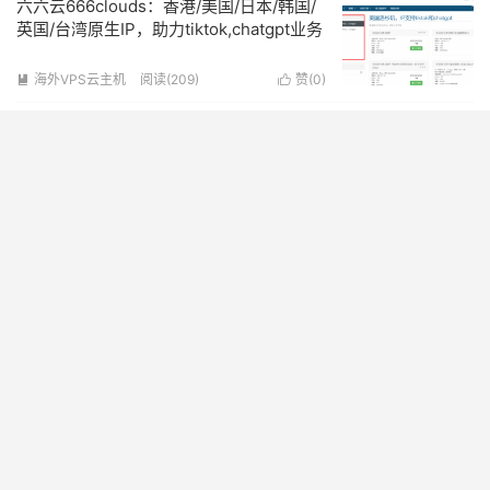
六六云666clouds：香港/美国/日本/韩国/
英国/台湾原生IP，助力tiktok,chatgpt业务
海外VPS云主机
阅读(209)
赞(
0
)


丽萨主机Lisahost ：美国双ISP家宽IP大带
宽原生IP，AS9929/AS4837高防VPS，全
场9折优惠
海外VPS云主机
阅读(400)
赞(
0
)


JustHost.Asia新年促销，全球部署20节点
VPS，300Mbit带宽@93+TB月流量起
步，NVMe高速存储，限时5折
海外VPS云主机
阅读(291)
赞(
0
)


Evoxt：一家专门经营国外VPS云服务器，
性价比高，稳定，价格便宜，月付$2.99
海外VPS云主机
阅读(340)
赞(
0
)

