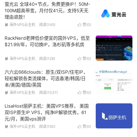
萤光云 全球40+节点，免费更换IP！50M-
100M超高带宽，月付仅41元，支持5天无
理由退款！
海外VPS云主机
阅读(145)
赞(
0
)


RackNerd老牌低价便宜的国外VPS，低至
$21.99/年，可切换IP，洛杉矶等多机房
海外VPS云主机
阅读(126)
赞(
0
)


六六云666clouds：原生/双ISP/住宅IP，
轻松解锁各类流媒体，可选香港/韩国/日
本/美国/德国/英国
海外VPS云主机
阅读(1037)
赞(
0
)


LisaHost丽萨主机：美国VPS推荐， 美国
双ISP原生IP VPS，纯净IP解锁优秀，61
元/月，美国vps测评
海外VPS云主机
阅读(150)
赞(
0
)

