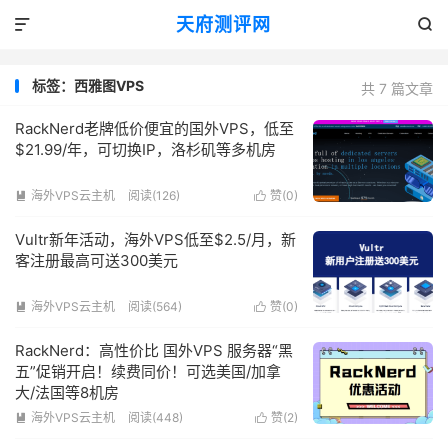
天府测评网


标签：西雅图VPS
共 7 篇文章
RackNerd老牌低价便宜的国外VPS，低至
$21.99/年，可切换IP，洛杉矶等多机房
海外VPS云主机
阅读(126)
赞(
0
)


Vultr新年活动，海外VPS低至$2.5/月，新
客注册最高可送300美元
海外VPS云主机
阅读(564)
赞(
0
)


RackNerd：高性价比 国外VPS 服务器“黑
五”促销开启！续费同价！可选美国/加拿
大/法国等8机房
海外VPS云主机
阅读(448)
赞(
2
)

