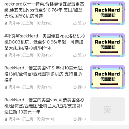
racknerd双十一特惠,价格更便宜配置更高
级,便宜美国vps低至$10.76/年,美国/加拿
大/法国等8机房可选
海外VPS云主机
阅读(396)
赞(
2
)


#补货#RackNerd：美国便宜vps,洛杉矶杉
矶DC03机房，低至$10.96/年起，可选加
拿大/纽约/洛杉矶/阿什本
海外VPS云主机
阅读(432)
赞(
2
)


RackNerd：便宜美国VPS,年付10美元起,
洛杉矶/圣何塞/西雅图等多机房,支持自助
换IP
海外VPS云主机
阅读(379)
赞(
0
)


RackNerd：便宜的美国vps,可选美国洛杉
矶/圣何塞/西雅图/亚特兰大/纽约/芝加哥/
达拉斯 10美元一年
海外VPS云主机
阅读(2016)
赞(
0
)

