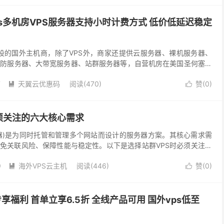
球vps多机房VPS服务器支持小时计费方式 低价低延迟稳定
人开设的国外主机商，除了VPS外，商家还提供云服务器、裸机服务器、
高防服务器、大带宽服务器、站群服务器等，自营机房在美国圣何塞、
、新加坡、韩国、德国法兰克福等地区，线路方面...
7
天翼云优惠码
阅读(470)
赞(
0
)


须关注的六大核心需求
务器)是为同时托管和管理多个网站而设计的服务器方案。其核心需求需
免关联风险、保障性能与稳定性。以下是选择站群VPS时必须关注的
理发布选择站群VPS时必须关注的六大核心需求。...
9
海外VPS云主机
阅读(446)
赞(
0
)


户专享福利 首单立享6.5折 全线产品可用 国外vps低至