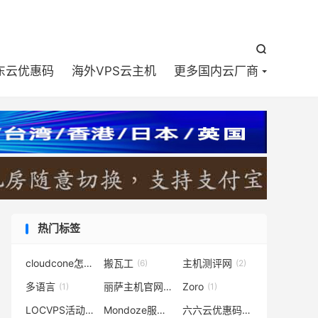


东云优惠码
海外VPS云主机
更多国内云厂商
热门标签
cloudcone怎么样
搬瓦工
主机测评网
(2)
(6)
(2)
多语言
丽萨主机官网
Zoro
(1)
(2)
(1)
LOCVPS活动
Mondoze服务器
六六云优惠码
(1)
(1)
(5)