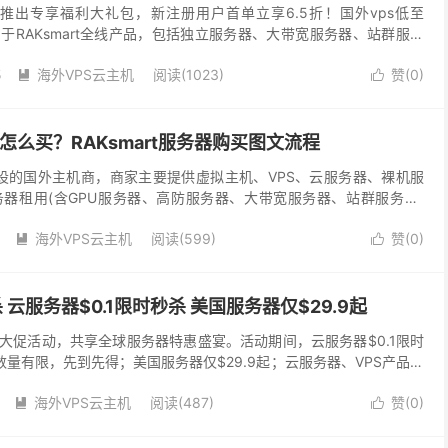
新客推出专享福利大礼包，新注册用户首单立享6.5折！国外vps低至
应用于RAKsmart全线产品，包括独立服务器、大带宽服务器、站群服务
务器、VPS和裸机云等，机房可选...
5
海外VPS云主机
阅读(1023)
赞(
0
)


ps怎么买？RAKsmart服务器购买图文流程
人开设的国外主机商，商家主要提供虚拟主机、VPS、云服务器、裸机服
器租用(含GPU服务器、高防服务器、大带宽服务器、站群服务器)
塞、洛杉矶、中国香港、日本、新加坡、韩国、德...
海外VPS云主机
阅读(599)
赞(
0
)


杀 云服务器$0.1限时秒杀 美国服务器仅$29.9起
25开年大促活动，共享全球服务器特惠盛宴。活动期间，云服务器$0.1限时
量有限，先到先得；美国服务器仅$29.9起；云服务器、VPS产品低
0G口、高防产品，首月享8折...
海外VPS云主机
阅读(487)
赞(
0
)

