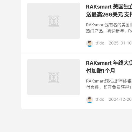
RAKsmart 美国
送最高266美元 
RAKsmart是有名的
热门产品，喜迎新年，R
备LA E3-1230 CPU、16
tfidc
2025-01-10
RAKsmart 年终
付加赠1个月
RAKsmart现推出“
付套餐，即可免费获得
扣，vps全场7折优惠，低
tfidc
2024-12-20