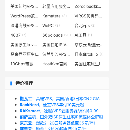
美国纽约VPS
轻量应用服务器
Zorocloud优惠码
(2)
(1)
(1)
WordPress兼容
Kamatera
VIRCS优惠码
(1)
(3)
(1)
深港专线VPS
WePC
台北vps
(1)
(3)
(2)
4837
666clouds
AI工具
(7)
(20)
(1)
美国原生ip vps
美国住宅IP VPS
京东云 轻量云主机
(2)
(36)
(1)
马来西亚原生IP服务器
波兰华沙VPS测评洛
日本tiktok ip
(1)
(2)
(1)
10Gbps带宽服务器
HostKvm官网
美国住宅原生ip
(2)
(1)
(2)
特价推荐
搬瓦工
：高端VPS，美国/香港/日本CN2 GIA
RackNerd
，便宜VPS年付10美元起
RAKsmart
：独服/VPS云服务器/月付$0.99
丽萨主机
：国外双ISP原生住宅IP流媒体全解锁
京东云
：爆款2H2G云服务器低至35元/年!
阿里云
：秒杀！2核2G服务器38元/年