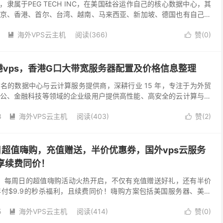
02年，隶属于PEG TECH INC，在美国硅谷运作自己的核心数据中心，其
京、香港、首尔、台湾、越南、马来西亚、新加坡、德国也有自己运
非自己独立运作。raksmar...
海外VPS云主机
阅读(366)
赞(
0
)


vps，香港G口大带宽服务器配置及价格信息整理
名的数据中心与云计算服务提供商，深耕行业 15 年，专注于为外贸
公、金融科技等领域的企业级用户提供高性能、高安全的云计算与互
设施解决方案。基于 T3+ 金融级数据中心与全...
8
海外VPS云主机
阅读(403)
赞(
2
)


每周日超值嗨购，充值赠送，半价优惠券，国外vps云服务
还享续费同价！
新活动！每周日的超值嗨购活动火热开启，不仅有充值赠送好礼，还有半价
付$9.9的秒杀福利，且续费同价！嗨购方案包括美国服务器、美国
此次活动面向RAKsmart的所有新老客户...
5
海外VPS云主机
阅读(414)
赞(
0
)

