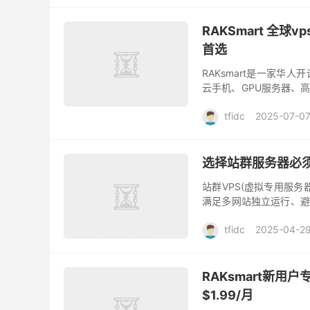
RAKSmart 全
首选
RAKsmart是一家华
云手机、GPU服务器、
洛杉矶、中国香港、日本
tfidc
2025-07-0
选择站群服务器必
站群VPS(虚拟专用服
满足多网站独立运行、避
六大核心需求，小编为您整
tfidc
2025-04-2
RAKsmart新用
$1.99/月