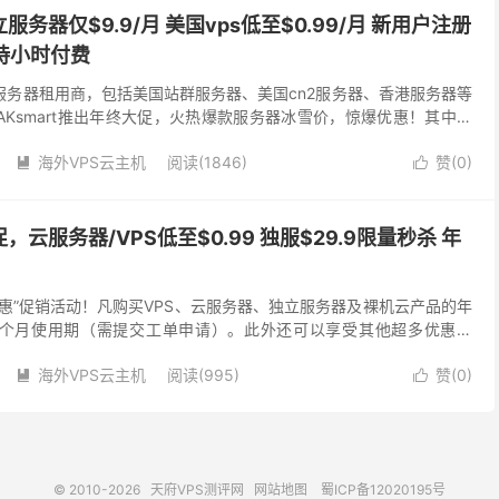
独立服务器仅$9.9/月 美国vps低至$0.99/月 新用户注册
支持小时付费
美国服务器租用商，包括美国站群服务器、美国cn2服务器、香港服务器等
AKsmart推出年终大促，火热爆款服务器冰雪价，惊爆优惠！其中配
GB内存、1TB HDD...
海外VPS云主机
阅读(1846)
赞(
0
)


大促，云服务器/VPS低至$0.99 独服$29.9限量秒杀 年
年终钜惠”促销活动！凡购买VPS、云服务器、独立服务器及裸机云产品的年
1个月使用期（需提交工单申请）。此外还可以享受其他超多优惠折
至0.99美元一个月，机会有限，赶紧抢购...
海外VPS云主机
阅读(995)
赞(
0
)


© 2010-2026
天府VPS测评网
网站地图
蜀ICP备12020195号