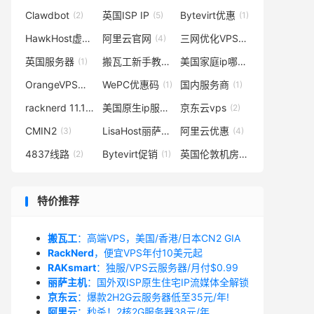
Clawdbot
英国ISP IP
Bytevirt优惠
(2)
(5)
(1)
HawkHost虚拟主机
阿里云官网
三网优化VPS
(1)
(4)
(1)
英国服务器
搬瓦工新手教程
美国家庭ip哪里有
(1)
(5)
(1)
OrangeVPS新年活动
WePC优惠码
国内服务商
(1)
(1)
(1)
racknerd 11.11
美国原生ip服务器
京东云vps
(1)
(4)
(2)
CMIN2
LisaHost丽萨主机：美国9929/美国4837
阿里云优惠
(3)
(4)
(1)
4837线路
Bytevirt促销
英国伦敦机房vps
(2)
(1)
(2)
特价推荐
搬瓦工
：高端VPS，美国/香港/日本CN2 GIA
RackNerd
，便宜VPS年付10美元起
RAKsmart
：独服/VPS云服务器/月付$0.99
丽萨主机
：国外双ISP原生住宅IP流媒体全解锁
京东云
：爆款2H2G云服务器低至35元/年!
阿里云
：秒杀！2核2G服务器38元/年