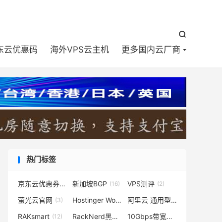


东云优惠码
海外VPS云主机
更多国内云厂商
热门标签
京东云优惠券
新加坡BGP
VPS测评
(1)
(16)
(2)
萤光云官网
Hostinger WordPress主机
阿里云 通用型U1实例
(3)
(2)
(1)
RAKsmart
RackNerd黑色星期五
10Gbps带宽服务器
(12)
(1)
(2)