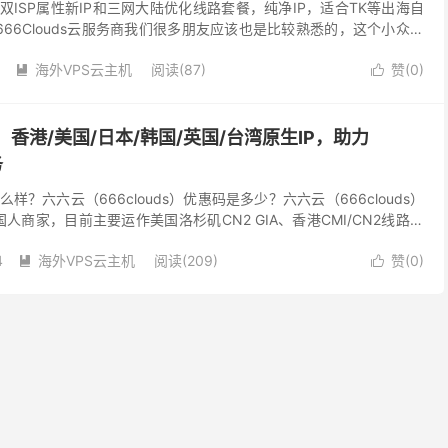
双ISP属性新IP和三网大陆优化线路套餐，纯净IP，适合TK等出海自
66Clouds云服务商我们很多朋友应该也是比较熟悉的，这个小众服
点有提供香港、德国、英国、美国、日本...
海外VPS云主机
阅读(87)
赞(
0
)


ds：香港/美国/日本/韩国/英国/台湾原生IP，助力
务
怎么样？六六云（666clouds）优惠码是多少？六六云（666clouds）
国人商家，目前主要运作美国洛杉矶CN2 GIA、香港CMI/CN2线路、
P、英国...
4
海外VPS云主机
阅读(209)
赞(
0
)

