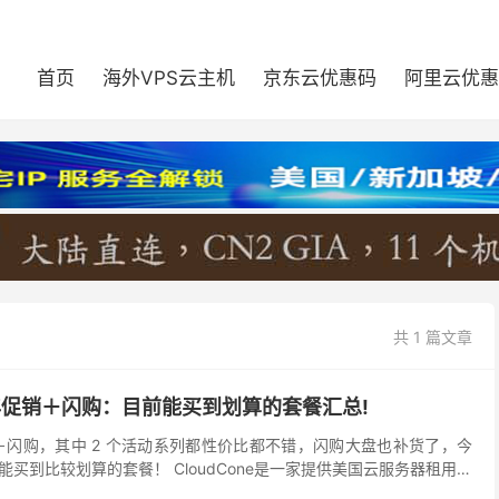
首页
海外VPS云主机
京东云优惠码
阿里云优惠
共 1 篇文章
八周年促销＋闪购：目前能买到划算的套餐汇总!
年促销＋闪购，其中 2 个活动系列都性价比都不错，闪购大盘也补货了，今
买到比较划算的套餐！ CloudCone是一家提供美国云服务器租用主
短短几年时间内发展非常迅速。C...