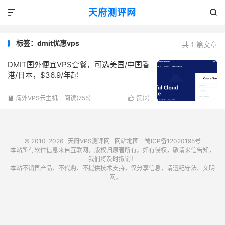
天府测评网


标签：dmit优惠vps
共 1 篇文章
DMIT国外便宜VPS套餐，可选美国/中国香
港/日本，$36.9/年起
海外VPS云主机
阅读(755)
赞(
2
)


© 2010-2026
天府VPS测评网
网站地图
蜀ICP备12020195号
本站所有软件信息来自互联网，版权归原著所有。如有侵权，敬请来信告知，
我们将及时撤销！
本站不销售产品、不代购、不提供技术支持，仅分享信息，请遵纪守法、文明
上网。