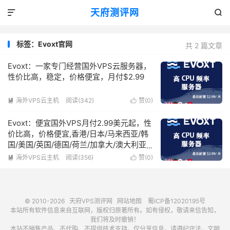
天府测评网


标签：Evoxt官网
共 2 篇文章
Evoxt：一家专门经营国外VPS云服务器，
性价比高，稳定，价格便宜，月付$2.99
海外VPS云主机
阅读(342)
赞(
0
)


Evoxt：便宜国外VPS月付2.99美元起，性
价比高，价格便宜,香港/日本/马来西亚/韩
国/美国/英国/德国/荷兰/加拿大/澳大利亚
等机房
海外VPS云主机
阅读(356)
赞(
0
)


© 2010-2026
天府VPS测评网
网站地图
蜀ICP备12020195号
本站所有软件信息来自互联网，版权归原著所有。如有侵权，敬请来信告知，
我们将及时撤销！
本站不销售产品、不代购、不提供技术支持，仅分享信息，请遵纪守法、文明