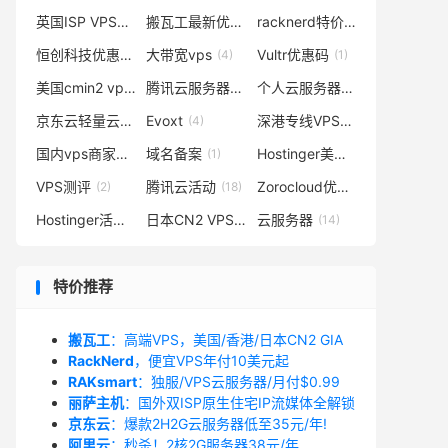
英国ISP VPS
搬瓦工最新优惠码
racknerd特价vps
(3)
(4)
(1)
恒创科技优惠券
大带宽vps
Vultr优惠码
(1)
(4)
(1)
美国cmin2 vps
腾讯云服务器
个人云服务器
(1)
(8)
(1)
京东云轻量云主机
Evoxt
深港专线VPS
(1)
(4)
(1)
国内vps商家推荐
域名备案
Hostinger美国虚拟主机
(1)
(1)
(2)
VPS测评
腾讯云活动
Zorocloud优惠码
(2)
(18)
(1)
Hostinger活动
日本CN2 VPS
云服务器
(3)
(2)
(14)
特价推荐
搬瓦工
：高端VPS，美国/香港/日本CN2 GIA
RackNerd
，便宜VPS年付10美元起
RAKsmart
：独服/VPS云服务器/月付$0.99
丽萨主机
：国外双ISP原生住宅IP流媒体全解锁
京东云
：爆款2H2G云服务器低至35元/年!
阿里云
：秒杀！2核2G服务器38元/年