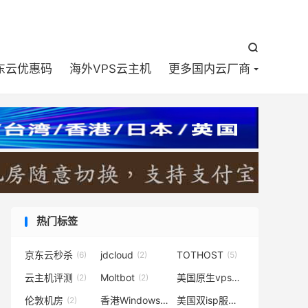


东云优惠码
海外VPS云主机
更多国内云厂商
热门标签
京东云秒杀
jdcloud
TOTHOST
(6)
(2)
(5)
云主机评测
Moltbot
美国原生vps推荐
(2)
(2)
(2)
伦敦机房
香港Windows VPS
美国双isp服务器
(2)
(1)
(2)