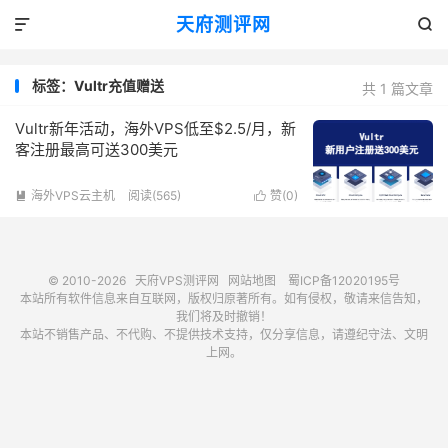
天府测评网


标签：Vultr充值赠送
共 1 篇文章
Vultr新年活动，海外VPS低至$2.5/月，新
客注册最高可送300美元
海外VPS云主机
阅读(565)
赞(
0
)


© 2010-2026
天府VPS测评网
网站地图
蜀ICP备12020195号
本站所有软件信息来自互联网，版权归原著所有。如有侵权，敬请来信告知，
我们将及时撤销！
本站不销售产品、不代购、不提供技术支持，仅分享信息，请遵纪守法、文明
上网。