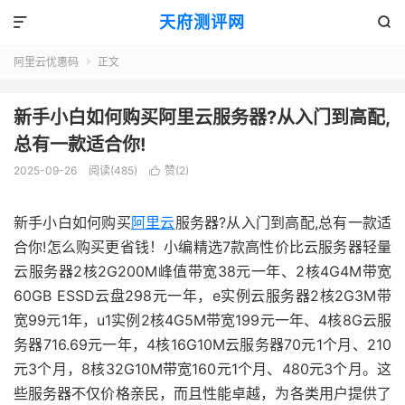
天府测评网


阿里云优惠码
正文

新手小白如何购买阿里云服务器?从入门到高配,
总有一款适合你!
2025-09-26
阅读(485)
赞(
2
)

新手小白如何购买
阿里云
服务器?从入门到高配,总有一款适
合你!怎么购买更省钱！小编精选7款高性价比云服务器轻量
云服务器2核2G200M峰值带宽38元一年、2核4G4M带宽
60GB ESSD云盘298元一年，e实例云服务器2核2G3M带
宽99元1年，u1实例2核4G5M带宽199元一年、4核8G云服
务器716.69元一年，4核16G10M云服务器70元1个月、210
元3个月，8核32G10M带宽160元1个月、480元3个月。这
些服务器不仅价格亲民，而且性能卓越，为各类用户提供了