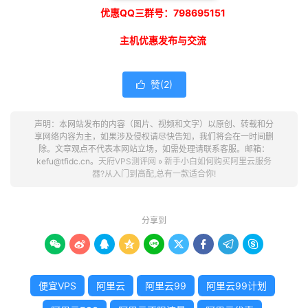
优惠QQ三群号：798695151
主机优惠发布与交流
赞(
2
)

声明：本网站发布的内容（图片、视频和文字）以原创、转载和分
享网络内容为主，如果涉及侵权请尽快告知，我们将会在一时间删
除。文章观点不代表本网站立场，如需处理请联系客服。邮箱：
kefu@tfidc.cn。
天府VPS测评网
»
新手小白如何购买阿里云服务
器?从入门到高配,总有一款适合你!
分享到









便宜VPS
阿里云
阿里云99
阿里云99计划