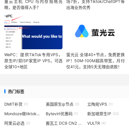
量云主机 CPU 与内存规格亮
场7折，支持Tiktok/ChatGPT等
眼，是否值得入手？
出海业务优秀
WePC：提供TikTok专用VPS，
萤光云 全球40+节点，免费更换
原生IP/双ISP家宽IP VPS，可选
IP！50M-100M超高带宽，月付
全球10+地区
仅41元，支持5天无理由退款！
热门标签
DMIT补货
美国原生ip节点
立陶宛VPS
(1)
(2)
(1)
Mondoze做tiktok
Bytevirt优惠码
新加坡原生IP
(1)
(1)
(22)
阿里云必选
搬瓦工 DC9 CN2 GIA
VULTR
(2)
(4)
(4)