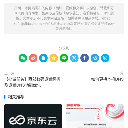
声明：本网站发布的内容（图片、视频和文字）以原创、转载和分
享网络内容为主，如果涉及侵权请尽快告知，我们将会在一时间删
除。文章观点不代表本网站立场，如需处理请联系客服。邮箱：
kefu@tfidc.cn。
天府VPS测评网
»
西部数码云服务器更改登陆密码
失败的原因
分享到









上一篇
下一篇
【批量任务】西部数码设置解析
如何更换本机DNS
及设置DNS功能优化
相关推荐