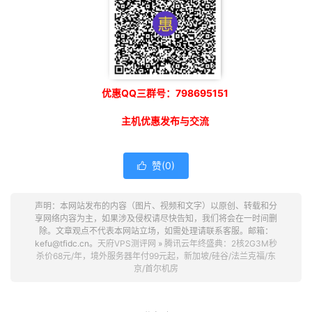
优惠QQ三群号：798695151
主机优惠发布与交流
赞(
0
)

声明：本网站发布的内容（图片、视频和文字）以原创、转载和分
享网络内容为主，如果涉及侵权请尽快告知，我们将会在一时间删
除。文章观点不代表本网站立场，如需处理请联系客服。邮箱：
kefu@tfidc.cn。
天府VPS测评网
»
腾讯云年终盛典：2核2G3M秒
杀价68元/年，境外服务器年付99元起，新加坡/硅谷/法兰克福/东
京/首尔机房