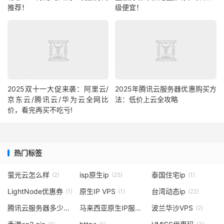
推荐！
级便宜！
2025双十一大促来袭：阿里云/
2025年腾讯云服务器优惠购买方
京东云/腾讯云/华为云全网比
法：低价上云全攻略
价，看完再买不吃亏!
热门标签
萤光云怎么样
isp原生ip
泰国住宅ip
(2)
(25)
(1)
LightNode优惠券
原生IP VPS
台湾动态ip
(1)
(1)
(22)
腾讯云服务器多少钱一年
马来西亚原生IP服务器
波兰华沙VPS
(2)
(1)
(2)