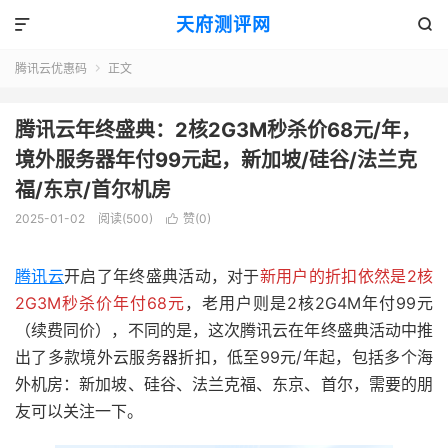
天府测评网


腾讯云优惠码
正文

腾讯云年终盛典：2核2G3M秒杀价68元/年，
境外服务器年付99元起，新加坡/硅谷/法兰克
福/东京/首尔机房
2025-01-02
阅读(500)
赞(
0
)

腾讯云
开启了年终盛典活动，对于
新用户的折扣依然是2核
2G3M秒杀价年付68元
，老用户则是2核2G4M年付99元
（续费同价），不同的是，这次腾讯云在年终盛典活动中推
出了多款境外云服务器折扣，低至99元/年起，包括多个海
外机房：新加坡、硅谷、法兰克福、东京、首尔，需要的朋
友可以关注一下。