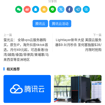
分享到









腾讯云
腾讯云活动
上一篇
下一篇
萤光云： 全球vps云服务器购
Lightlayer新年大促 美国云服务
买，原生IP，海外抖音tiktok首
器$9.9/月秒杀 圣何塞独服$28/
选，月付49元起，可选香港/台
月限时抢购
湾/越南/泰国/菲律宾/柬埔寨/马
来西亚等亚洲地区
相关推荐