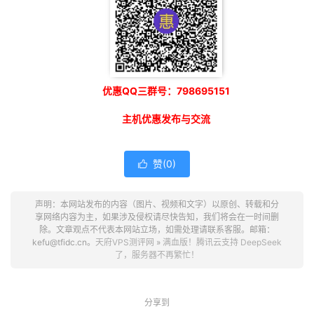
优惠QQ三群号：798695151
主机优惠发布与交流
赞(
0
)

声明：本网站发布的内容（图片、视频和文字）以原创、转载和分
享网络内容为主，如果涉及侵权请尽快告知，我们将会在一时间删
除。文章观点不代表本网站立场，如需处理请联系客服。邮箱：
kefu@tfidc.cn。
天府VPS测评网
»
满血版！腾讯云支持 DeepSeek
了，服务器不再繁忙！
分享到