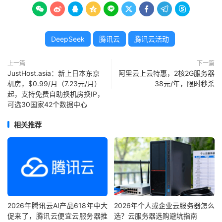









DeepSeek
腾讯云
腾讯云活动
上一篇
下一篇
JustHost.asia：新上日本东京
阿里云上云特惠，2核2G服务器
机房，$0.99/月（7.23元/月）
38元/年，限时秒杀
起，支持免费自助换机房换IP，
可选30国家42个数据中心
相关推荐
2026年腾讯云AI产品618年中大
2026年个人或企业云服务器怎么
促来了，腾讯云便宜云服务器推
选？云服务器选购避坑指南