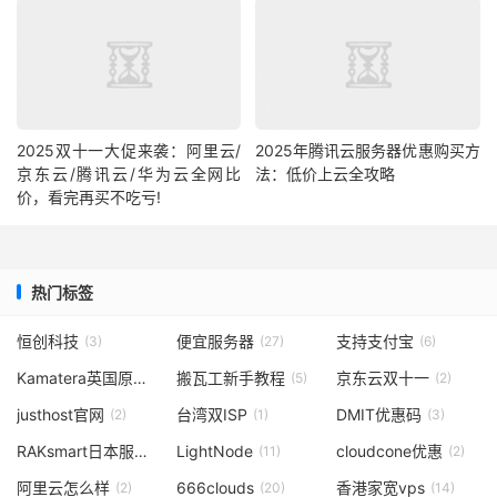
2025双十一大促来袭：阿里云/
2025年腾讯云服务器优惠购买方
京东云/腾讯云/华为云全网比
法：低价上云全攻略
价，看完再买不吃亏!
热门标签
恒创科技
便宜服务器
支持支付宝
(3)
(27)
(6)
Kamatera英国原生ip
搬瓦工新手教程
京东云双十一
(1)
(5)
(2)
justhost官网
台湾双ISP
DMIT优惠码
(2)
(1)
(3)
RAKsmart日本服务器
LightNode
cloudcone优惠
(1)
(11)
(2)
阿里云怎么样
666clouds
香港家宽vps
(2)
(20)
(14)