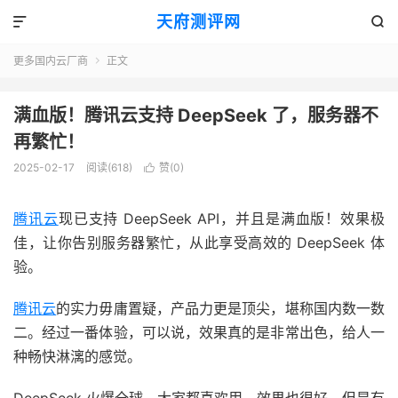
天府测评网


更多国内云厂商
正文

满血版！腾讯云支持 DeepSeek 了，服务器不
再繁忙！
2025-02-17
阅读(618)
赞(
0
)

腾讯云
现已支持 DeepSeek API，并且是满血版！效果极
佳，让你告别服务器繁忙，从此享受高效的 DeepSeek 体
验。
腾讯云
的实力毋庸置疑，产品力更是顶尖，堪称国内数一数
二。经过一番体验，可以说，效果真的是非常出色，给人一
种畅快淋漓的感觉。