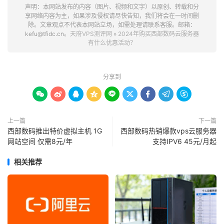
声明：本网站发布的内容（图片、视频和文字）以原创、转载和分
享网络内容为主，如果涉及侵权请尽快告知，我们将会在一时间删
除。文章观点不代表本网站立场，如需处理请联系客服。邮箱：
kefu@tfidc.cn。
天府VPS测评网
»
2024年购买西部数码云服务器
有什么优惠活动？
分享到









上一篇
下一篇
西部数码推出特价虚拟主机 1G
西部数码热销爆款vps云服务器
网站空间 仅需8元/年
支持IPV6 45元/月起
相关推荐