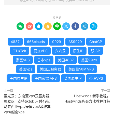
原生IP 双ISP网络 可选CN2 GIA，支持tiktok和chatgpt
分享到









4837
666clouds
9929
AS9929
ChatGP
TTikTok
便宜VPS
六六云
原生IP
双ISP
家宽VPS
日本vps
美国4837
美国9929
美国vps
美国云服务器
美国住宅IP VPS
美国原生IP
美国家宽 VPS
英国原生IP
香港VPS
上一篇
下一篇
萤光云：东南亚vps云服务器，
Hostwinds 新手教程，
独立ip，支持tiktok 月付49起,
Hostwinds购买方法教程详解
马来西亚vps/泰国vps/菲律宾
vps/越南vps