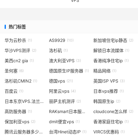
VPS
热门标签
华为云秒杀
AS9929
新加坡住宅ip静态
(1)
(10)
(2)
华沙VPS测评
洛杉矶
解锁日本流媒体
(2)
(1)
(1)
美西cn2 gia
澳大利亚VPS
香港纯净住宅ip
(1)
(3)
(1)
圣何塞
德国原生IP服务器
精品网络
(6)
(1)
(1)
洛杉矶CMIN2
德国vps
英国ISP VPS
(1)
(21)
(3)
百度云
阿里云vps
日本vps推荐
(1)
(4)
(1)
日本东京VPS.法兰克福vps
丽萨主机测评
韩国原生ip
(2)
(2)
(2)
高防服务器
RAKsmart日本服务器
cloudcone怎么样
(1)
(1)
(2)
保加利亚vps
dmit便宜vps
香港家庭住宅ip
(2)
(1)
(1)
腾讯云服务器多少钱一年
台湾Hinet动态IP
VIRCS优惠码
(2)
(1)
(1)