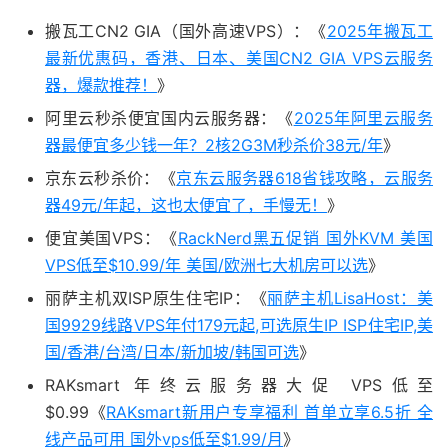
搬瓦工CN2 GIA（国外高速VPS）：《
2025年搬瓦工
最新优惠码，香港、日本、美国CN2 GIA VPS云服务
器，爆款推荐！
》
阿里云秒杀便宜国内云服务器：《
2025年阿里云服务
器最便宜多少钱一年？2核2G3M秒杀价38元/年
》
京东云秒杀价：《
京东云服务器618省钱攻略，云服务
器49元/年起，这也太便宜了，手慢无！
》
便宜美国VPS：《
RackNerd黑五促销 国外KVM 美国
VPS低至$10.99/年 美国/欧洲七大机房可以选
》
丽萨主机双ISP原生住宅IP：《
丽萨主机LisaHost：美
国9929线路VPS年付179元起,可选原生IP ISP住宅IP,美
国/香港/台湾/日本/新加坡/韩国可选
》
RAKsmart 年终云服务器大促 VPS低至
$0.99《
RAKsmart新用户专享福利 首单立享6.5折 全
线产品可用 国外vps低至$1.99/月
》