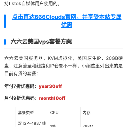
持tiktok自媒体用户使用的。
点击直达666Clouds官网，并享受本站专属
优惠
六六云美国vps套餐方案
六六云美国服务器，KVM虚拟化，美国原生IP，20GB硬
盘，注意流量和线路和IP套餐不一样，小编这里列出来的是
目前有货的套餐：
年付7折优惠码：
year30off
月付9折优惠码：
month10off
套餐类型
CPU
内存
流量
双ISP+4837线
1核
768M
1TB