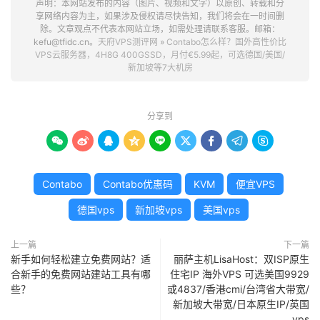
声明：本网站发布的内容（图片、视频和文字）以原创、转载和分
享网络内容为主，如果涉及侵权请尽快告知，我们将会在一时间删
除。文章观点不代表本网站立场，如需处理请联系客服。邮箱：
kefu@tfidc.cn。
天府VPS测评网
»
Contabo怎么样？国外高性价比
VPS云服务器，4H8G 400GSSD，月付€5.99起，可选德国/美国/
新加坡等7大机房
分享到









Contabo
Contabo优惠码
KVM
便宜VPS
德国vps
新加坡vps
美国vps
上一篇
下一篇
新手如何轻松建立免费网站？适
丽萨主机LisaHost：双ISP原生
合新手的免费网站建站工具有哪
住宅IP 海外VPS 可选美国9929
些？
或4837/香港cmi/台湾省大带宽/
新加坡大带宽/日本原生IP/英国
vps