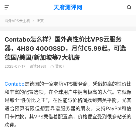
天府测评网


海外VPS云主机
正文

Contabo怎么样？国外高性价比VPS云服务
器，4H8G 400GSSD，月付€5.99起，可选
德国/美国/新加坡等7大机房
2025-07-17
阅读(493)
赞(
0
)

Contabo
是德国的一家老牌VPS服务商，凭借超高的性价比
和丰富的配置选项，在全球用户中拥有极高的人气。它就像
是那个“性价比之王”，在性能与价格间找到完美平衡，尤其
适合预算有限但想要靠谱服务器的朋友，支持PayPal和信
用卡付款，其VPS凭借着配置高，价格便宜受到很多站长的
欢迎。