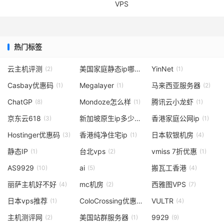
VPS
热门标签
云主机评测
美国家庭静态ip哪里有
YinNet
(2)
(1)
(1)
Casbay优惠码
Megalayer
马来西亚服务器
(1)
(1)
(2)
ChatGP
Mondoze怎么样
腾讯云小龙虾
(8)
(1)
(1)
京东云618
新加坡原生ip多少钱
香港家庭公网ip
(3)
(2)
(1)
Hostinger优惠码
香港纯净住宅ip
日本软银机房
(3)
(1)
(4)
静态IP
台北vps
vmiss 7折优惠
(1)
(2)
(1)
AS9929
ai
搬瓦工香港
(10)
(5)
(4)
丽萨主机好不好
mc机房
西雅图VPS
(4)
(2)
(7)
日本vps推荐
ColoCrossing优惠
VULTR
(1)
(1)
(4)
主机测评网
美国站群服务器
9929
(2)
(1)
(9)