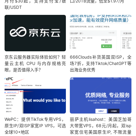
月付$30起，支持支付宝/银
口/20TB流量，低至$1.97/月
联/USDT
京东云服务器实际体验如何？轻
666Clouds补货英国双ISP，全
量云主机 CPU 与内存规格亮
场7折，支持Tiktok/ChatGPT等
眼，是否值得入手？
出海业务优秀
WePC：提供TikTok专用VPS，
丽萨主机lisahost：美国芝加哥
原生IP/双ISP家宽IP VPS，可选
大带宽VPS，68元/月起，双isp
全球10+地区
家宽住宅美国原生IP, 不限流量