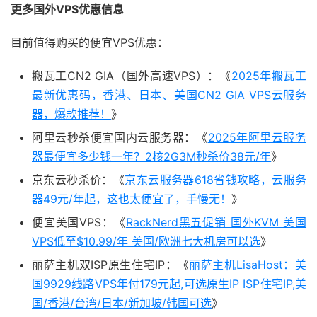
更多国外VPS优惠信息
目前值得购买的便宜VPS优惠：
搬瓦工CN2 GIA（国外高速VPS）：《
2025年搬瓦工
最新优惠码，香港、日本、美国CN2 GIA VPS云服务
器，爆款推荐！
》
阿里云秒杀便宜国内云服务器：《
2025年阿里云服务
器最便宜多少钱一年？2核2G3M秒杀价38元/年
》
京东云秒杀价：《
京东云服务器618省钱攻略，云服务
器49元/年起，这也太便宜了，手慢无！
》
便宜美国VPS：《
RackNerd黑五促销 国外KVM 美国
VPS低至$10.99/年 美国/欧洲七大机房可以选
》
丽萨主机双ISP原生住宅IP：《
丽萨主机LisaHost：美
国9929线路VPS年付179元起,可选原生IP ISP住宅IP,美
国/香港/台湾/日本/新加坡/韩国可选
》