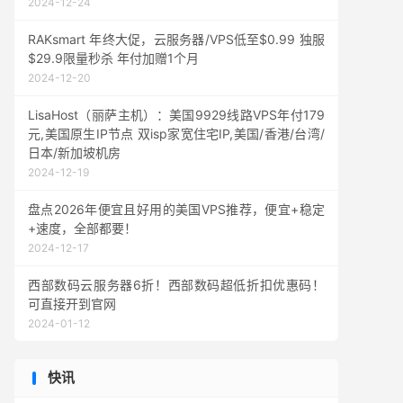
2024-12-24
RAKsmart 年终大促，云服务器/VPS低至$0.99 独服
$29.9限量秒杀 年付加赠1个月
2024-12-20
LisaHost（丽萨主机）：美国9929线路VPS年付179
元,美国原生IP节点 双isp家宽住宅IP,美国/香港/台湾/
日本/新加坡机房
2024-12-19
盘点2026年便宜且好用的美国VPS推荐，便宜+稳定
+速度，全部都要！
2024-12-17
西部数码云服务器6折！西部数码超低折扣优惠码！
可直接开到官网
2024-01-12
快讯