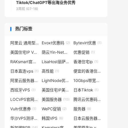
Tiktok/ChatGPT等出海业务优秀
3周前 (07-18)
热门标签
阿里云 通用型U1实例
Evoxt优惠码
Bytevirt优惠
(1)
(2)
(1)
美国住宅IP VPS
荫云Yin-Net官网
优惠促销
(36)
(1)
(1)
RAKsmart官网
LisaHost丽萨主机：美国9929/美国4837
香港住宅ip
(1)
(1)
(1)
日本直连vps
高性能
便宜的香港住宅ip
(1)
(1)
(1)
阿里云服务器
LightNode优惠券
10Gbps带宽服务器
(5)
(1)
(2)
西班牙VPS
美国住宅IP美国住宅IP服务器
日本Tiktok
(1)
(1)
(1)
LOCVPS官网
美国服务器
腾讯云优惠码
(1)
(10)
(2)
Vultr优惠券
WePC促销
服务器
(1)
(2)
(8)
华沙VPS测评
韩国VPS
日本云服务器
(2)
(6)
(1)
新加坡BGP
Kamatera官网
美国原生ip vps
(16)
(1)
(2)