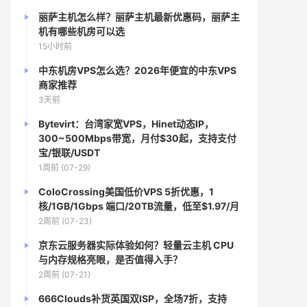
丽萨主机怎么样？丽萨主机最新优惠码，丽萨主
机有哪些机房可以选
15小时前
中东机房VPS怎么选？2026年便宜的中东VPS
商家推荐
3天前
Bytevirt：台湾家宽VPS，Hinet动态IP，
300~500Mbps带宽，月付$30起，支持支付
宝/银联/USDT
1周前 (07-29)
ColoCrossing美国低价VPS 5折优惠，1
核/1GB/1Gbps 端口/20TB流量，低至$1.97/月
2周前 (07-23)
京东云服务器实际体验如何？轻量云主机 CPU
与内存规格亮眼，是否值得入手？
2周前 (07-21)
666Clouds补货英国双ISP，全场7折，支持