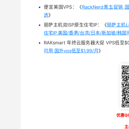
便宜美国VPS：《
RackNerd黑五促销
选
》
丽萨主机双ISP原生住宅IP：《
丽萨主机Li
住宅IP,美国/香港/台湾/日本/新加坡/韩国
RAKsmart 年终云服务器大促 VPS低至$0
可用 国外vps低至$1.99/月
》
优惠QQ
主