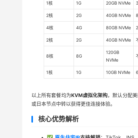
1核
1G
20GB NVMe
2核
2G
40GB NVMe
4核
4G
80GB NVMe
2核
2G
40GB NVMe
120GB
8核
8G
NVMe
1核
1G
10GB NVMe
以上所有套餐均为
KVM虚拟化架构
，默认分配美
或日本节点中转以获得更佳连接体验。
核心优势解析
✅
原生住宅IP
支持解锁
：TikTok、IN