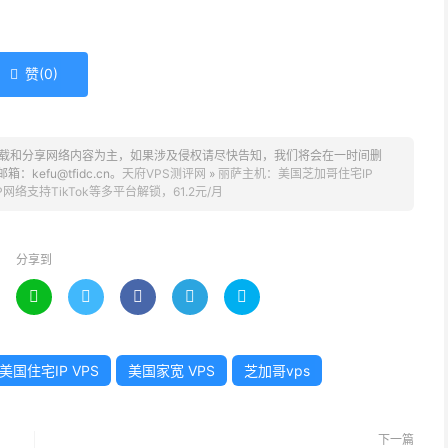
赞(
0
)

载和分享网络内容为主，如果涉及侵权请尽快告知，我们将会在一时间删
fu@tfidc.cn。
天府VPS测评网
»
丽萨主机：美国芝加哥住宅IP
P网络支持TikTok等多平台解锁，61.2元/月
分享到





美国住宅IP VPS
美国家宽 VPS
芝加哥vps
下一篇