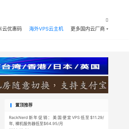


东云优惠码
海外VPS云主机
更多国内云厂商
置顶推荐
RackNerd新年促销：美国便宜VPS低至$11.29/
年, 裸机服务器低至$64.95/月