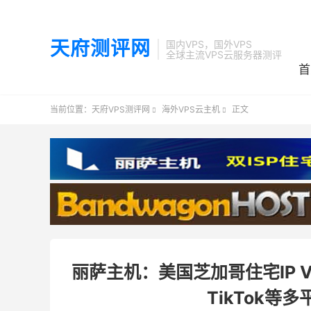
天府测评网
国内VPS，国外VPS
全球主流VPS云服务器测评
首
当前位置：
天府VPS测评网
海外VPS云主机
正文


丽萨主机：美国芝加哥住宅IP V
TikTok等多