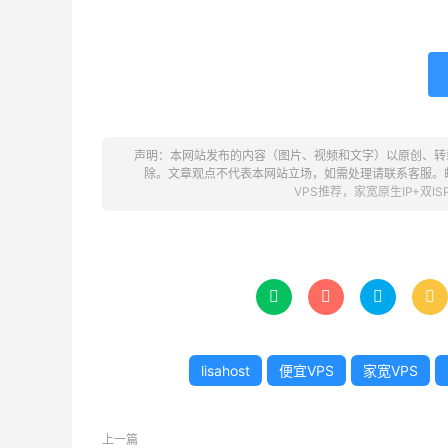
声明：本网站发布的内容（图片、视频和文字）以原创、转
除。文章观点不代表本网站立场，如需处理请联系客服。邮箱：ke
VPS推荐，家宽原生IP+双IS




lisahost
便宜VPS
家宽VPS
上一篇