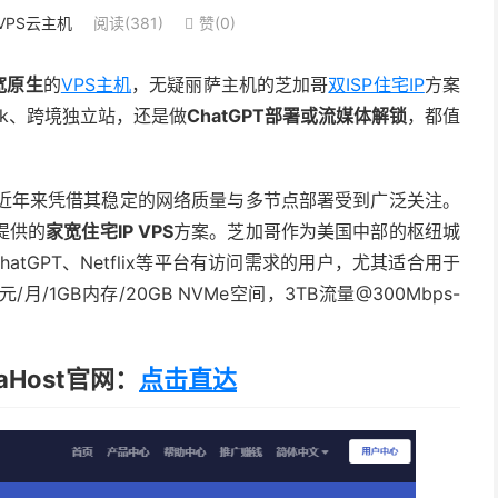
VPS云主机
阅读(381)
赞(
0
)

宽原生
的
VPS主机
，无疑丽萨主机的芝加哥
双ISP住宅IP
方案
ok、跨境独立站，还是做
ChatGPT部署或流媒体解锁
，都值
近年来凭借其稳定的网络质量与多节点部署受到广泛关注。
提供的
家宽住宅IP VPS
方案。芝加哥作为美国中部的枢纽城
hatGPT、Netflix等平台有访问需求的用户，尤其适合用于
元/月/1GB内存/20GB NVMe空间，3TB流量@300Mbps-
aHost官网：
点击直达