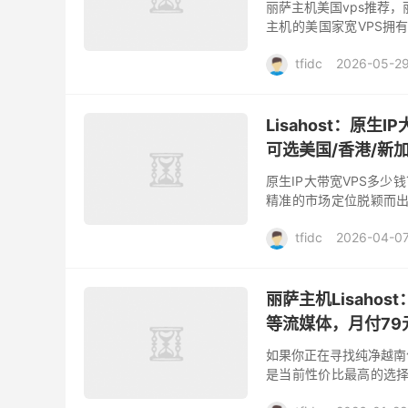
丽萨主机美国vps推荐，
主机的美国家宽VPS拥有
供三网AS4827回程线路，
tfidc
2026-05-2
Lisahost：原生
可选美国/香港/新加
原生IP大带宽VPS多少钱
精准的市场定位脱颖而出
加坡、台湾、日本、英国、
tfidc
2026-04-0
丽萨主机Lisahos
等流媒体，月付79
如果你正在寻找纯净越南住宅
是当前性价比最高的选择！机
住宅家宽 VPS，搭载独家