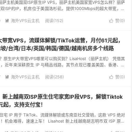
丽萨主机美国双ISP原生IP VPS，丽萨主机美国家宽VPS怎么样？丽萨
双ISP的IP，机房位于美国洛杉矶，提供1000Mbps的超大带宽，提
最低价格只需要61元/...
9
海外VPS云主机
阅读(152)
赞(
0
)


IP大带宽VPS，流媒体解锁/TikTok运营，月付61元起，
坡/台湾/日本/英国/韩国/德国/越南机房多个线路
？原生IP大带宽VPS哪里可以购买到？LisaHost（丽萨主机） 凭借其
，近年来深耕原生 IP 与精品线路，其节点现已覆盖美国、香港、新
韩国、德国等多个地区，网络体验...
7
海外VPS云主机
阅读(258)
赞(
0
)


t：新上越南双ISP原生住宅家宽IP段VPS，解锁Tiktok
元起，支持支付宝！
 IP 用于 TikTok、流媒体解锁或东南亚社交营销，这款 VPS 绝对
会难得，速速上车！ Lisahost 新上线越南胡志明市双 ISP 原生
小众越南西贡邮电...