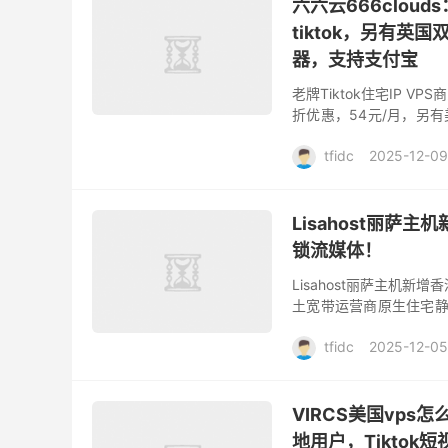
六六云666cloud
tiktok，另有英国
器，支持支付宝
老牌Tiktok住宅IP VP
折优惠，54元/月，另有
香港CMI大带宽都在促销中.
tfidc
2025-12-09
Lisahost丽萨主机
锁流媒体！
Lisahost丽萨主机新增香
土宽带运营商原生住宅静态I
港本土服务和流媒体, ...
tfidc
2025-12-05
VIRCS美国vps
地用户，Tiktok