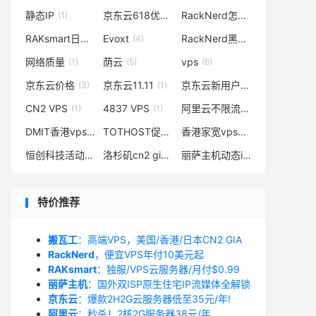
静态IP
京东云618优惠
RackNerd怎么样
(1)
(3)
(6)
RAKsmart日本大带宽
Evoxt
RackNerd黑色星期五
(1)
(4)
(1)
网络质量
荫云
vps
(1)
(5)
(6)
京东云价格
京东云11.11
京东云新用户
(3)
(1)
(2)
CN2 VPS
4837 VPS
阿里云不限流量
(1)
(1)
(3)
DMIT香港vps
TOTHOST促销
香港家宽vps
(1)
(2)
(14)
恒创科技活动
洛杉矶cn2 gia
丽萨主机动态ip
(1)
(1)
(23)
特价推荐
搬瓦工
：高端VPS，美国/香港/日本CN2 GIA
RackNerd
，便宜VPS年付10美元起
RAKsmart
：独服/VPS云服务器/月付$0.99
丽萨主机
：国外双ISP原生住宅IP流媒体全解锁
京东云
：爆款2H2G云服务器低至35元/年!
阿里云
：秒杀！2核2G服务器38元/年