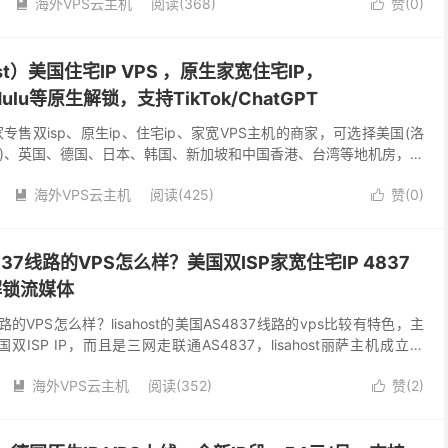
海外VPS云主机
阅读(368)
赞(
0
)


st）美国住宅IP VPS ，原生家宽住宅IP，
y+/Hulu等原生解锁，支持TikTok/ChatGPT
)是一家专售双isp、原生ip、住宅ip、家宽VPS主机的商家，可选择美国(洛
加哥)、英国、德国、日本、韩国、新加坡和中国香港、台湾等地机房，专
游戏、短视频等解锁服务，...
海外VPS云主机
阅读(425)
赞(
0
)


37线路的VPS怎么样？美国双ISP家宽住宅IP 4837
解锁流媒体
路的VPS怎么样？lisahost的美国AS4837线路的vps比较有特色，主
双ISP IP，而且是三网走联通AS4837，lisahost丽萨主机成立于
国香港新...
海外VPS云主机
阅读(352)
赞(
2
)

