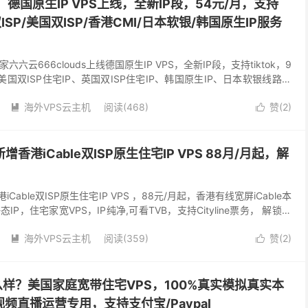
s：德国原生IP VPS上线，全新IP段，54元/月，支持
双ISP/美国双ISP/香港CMI/日本软银/韩国原生IP服务
S商家六六云666clouds上线德国原生IP VPS，全新IP段，支持tiktok，9
美国双ISP住宅IP、英国双ISP住宅IP、韩国原生IP、日本软银线路、
..
海外VPS云主机
阅读(468)
赞(
2
)


新增香港iCable双ISP原生住宅IP VPS 88月/月起，解
港iCable双ISP原生住宅IP VPS ，88元/月起，香港有线宽屏iCable本
P，住宅家宽VPS，IP纯净,可看TVB，支持Cityline票务， 解锁香
海外VPS云主机
阅读(359)
赞(
2
)


怎么样？美国家庭宽带住宅VPS，100%真实模拟真实本
短视频直播运营专用，支持支付宝/Paypal