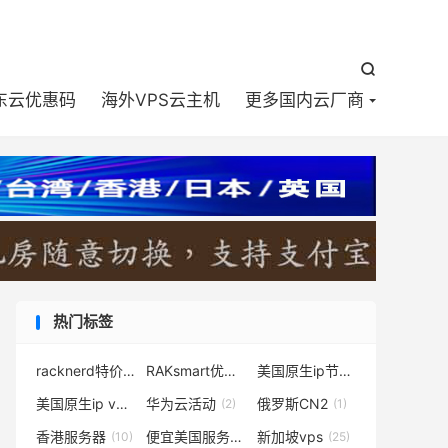


东云优惠码
海外VPS云主机
更多国内云厂商
热门标签
racknerd特价vps
RAKsmart优惠码
美国原生ip节点
(1)
(11)
(2)
美国原生ip vps
华为云活动
俄罗斯CN2
(2)
(2)
(1)
香港服务器
便宜美国服务器
新加坡vps
(10)
(3)
(25)