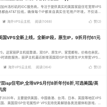
美国加州洛杉矶的IDC服务商，专注于提供真实的美国家庭住宅宽带VPS
都由AT&T拉线，确保每个IP都来自真实住宅用户环境，不仅适合
适用于Facebook、I...
海外VPS云主机
阅读(1068)
赞(
2
)


主机英国VPS全新上线，全新IP段，原生IP，9折月付61元
S，这家丽萨主机挺靠谱，双ISP、原生IP、家宽都有，价格也亲民，
时退款服务，丽萨主机最近新增英国双ISP住宅原生IP大带宽VPS，
，Tiktok运营数据好，有需要...
海外VPS云主机
阅读(364)
赞(
2
)


ip/双isp住宅IP,全场VPS月付8折年付6折,可选美国/英
机房
)成立于2020年，主要提供美国、中国香港、台湾、日本、英国等地区VPS
国、美国双ISP住宅属性IP VPS支持完美解锁各类流媒体和游戏、电