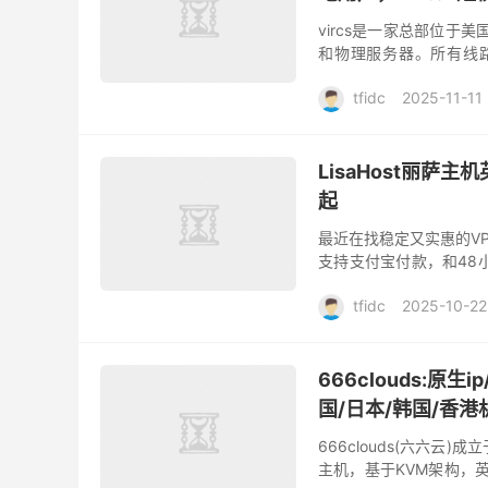
vircs是一家总部位于
和物理服务器。所有线路
Tiktok短视频直播运营，也
tfidc
2025-11-11
LisaHost丽萨
起
最近在找稳定又实惠的VP
支持支付宝付款，和48小
全新A段IP段，小众纯净IP
tfidc
2025-10-22
666clouds:原生
国/日本/韩国/香港
666clouds(六六云
主机，基于KVM架构，英