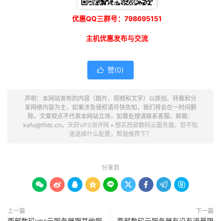
优惠QQ三群号：798695151
主机优惠发布与交流
赞(
0
)

声明：本网站发布的内容（图片、视频和文字）以原创、转载和分
享网络内容为主，如果涉及侵权请尽快告知，我们将会在一时间删
除。文章观点不代表本网站立场，如需处理请联系客服。邮箱：
kefu@tfidc.cn。
天府VPS测评网
»
想买西部数码云服务器，但不知
道选择什么配置，帮我推荐下？
分享到









上一篇
下一篇
西部数码vps云服务器跟其他服
西部数码云服务器有没有流量限