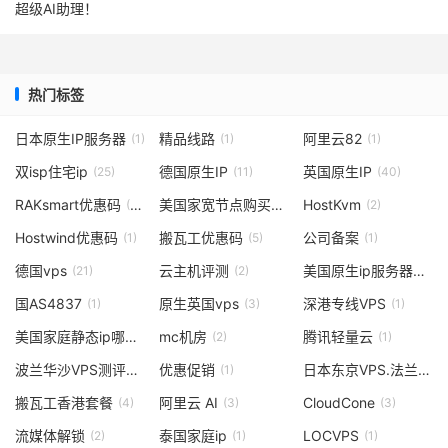
超级AI助理！
热门标签
日本原生IP服务器
精品线路
阿里云82
(1)
(1)
(1)
双isp住宅ip
德国原生IP
英国原生IP
(25)
(11)
(40)
RAKsmart优惠码
美国家宽节点购买
HostKvm
(11)
(2)
(2)
Hostwind优惠码
搬瓦工优惠码
公司备案
(1)
(5)
(1)
德国vps
云主机评测
美国原生ip服务器
(21)
(2)
(4)
国AS4837
原生英国vps
深港专线VPS
(1)
(3)
(1)
美国家庭静态ip哪里有
mc机房
腾讯轻量云
(1)
(2)
(1)
波兰华沙VPS测评洛
优惠促销
日本东京VPS.法兰克福vps
(2)
(1)
搬瓦工香港套餐
阿里云 AI
CloudCone
(4)
(3)
(3)
流媒体解锁
泰国家庭ip
LOCVPS
(2)
(1)
(1)