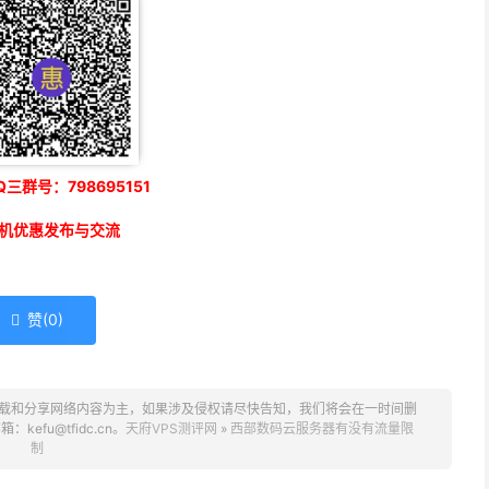
三群号：798695151
机优惠发布与交流
赞(
0
)

载和分享网络内容为主，如果涉及侵权请尽快告知，我们将会在一时间删
fu@tfidc.cn。
天府VPS测评网
»
西部数码云服务器有没有流量限
制