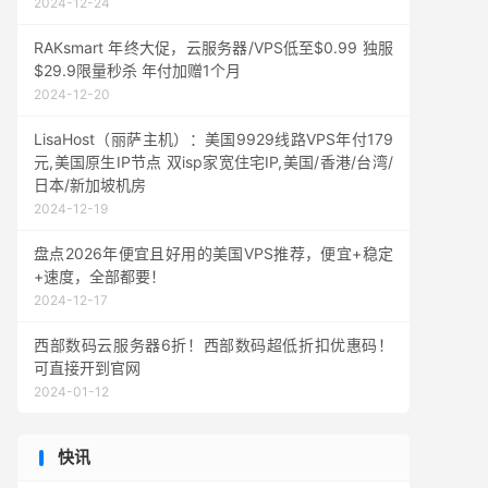
2024-12-24
RAKsmart 年终大促，云服务器/VPS低至$0.99 独服
$29.9限量秒杀 年付加赠1个月
2024-12-20
LisaHost（丽萨主机）：美国9929线路VPS年付179
元,美国原生IP节点 双isp家宽住宅IP,美国/香港/台湾/
日本/新加坡机房
2024-12-19
盘点2026年便宜且好用的美国VPS推荐，便宜+稳定
+速度，全部都要！
2024-12-17
西部数码云服务器6折！西部数码超低折扣优惠码！
可直接开到官网
2024-01-12
快讯