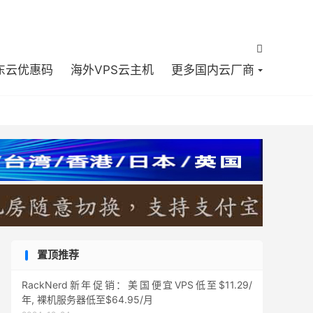


东云优惠码
海外VPS云主机
更多国内云厂商
置顶推荐
RackNerd新年促销：美国便宜VPS低至$11.29/
年, 裸机服务器低至$64.95/月