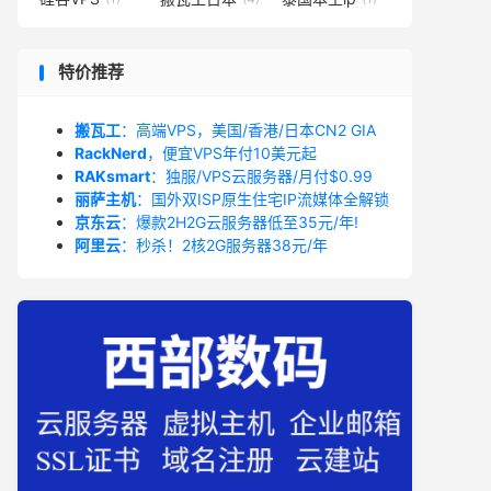
特价推荐
搬瓦工
：高端VPS，美国/香港/日本CN2 GIA
RackNerd
，便宜VPS年付10美元起
RAKsmart
：独服/VPS云服务器/月付$0.99
丽萨主机
：国外双ISP原生住宅IP流媒体全解锁
京东云
：爆款2H2G云服务器低至35元/年!
阿里云
：秒杀！2核2G服务器38元/年