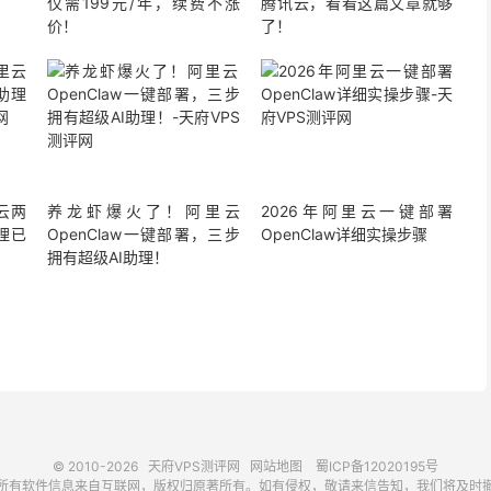
仅需199元/年，续费不涨
腾讯云，看看这篇文章就够
价！
了！
里云两
养龙虾爆火了！阿里云
2026年阿里云一键部署
理已
OpenClaw一键部署，三步
OpenClaw详细实操步骤
拥有超级AI助理！
© 2010-2026
天府VPS测评网
网站地图
蜀ICP备12020195号
所有软件信息来自互联网，版权归原著所有。如有侵权，敬请来信告知，我们将及时