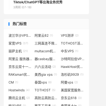
Tiktok/ChatGPT等出海业务优秀
3周前 (07-18)
热门标签
波兰华沙VPS测评洛
阿里云82
VPS测评
(2)
(1)
(2)
家宽VPS
三网直连不限流量
TOTHOST活动
(37)
(1)
(2)
丽萨主机
multacom机房
中东VPS
(21)
(2)
(1)
阿里云 服务器
器casbay服务器搭建
沙特阿拉伯VPS
(3)
(1)
(1)
京东云双十一
六六云活动
HawkHost优惠码
(2)
(2)
(1)
RAKsmart优惠码
美西gia vps
洛杉矶9929
(11)
(1)
(1)
CM
泰国vps
阿曼vps
(1)
(6)
(2)
Hostwinds
TOTHOST
美国家宽服务器
(4)
(5)
(2)
腾讯云主机
高防云高防云服务器
京东云618
(2)
(1)
(3)
硅谷VPS
搬瓦工日本
泰国本土ip
(1)
(4)
(1)