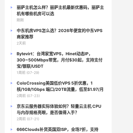
丽萨主机怎么样？丽萨主机最新优惠码，丽萨主
机有哪些机房可以选
刚刚
中东机房VPS怎么选？2026年便宜的中东VPS
商家推荐
2天前
Bytevirt：台湾家宽VPS，Hinet动态IP，
300~500Mbps带宽，月付$30起，支持支付
宝/银联/USDT
1周前 (07-29)
ColoCrossing美国低价VPS 5折优惠，1
核/1GB/1Gbps 端口/20TB流量，低至$1.97/月
2周前 (07-23)
京东云服务器实际体验如何？轻量云主机 CPU
与内存规格亮眼，是否值得入手？
2周前 (07-21)
666Clouds补货英国双ISP，全场7折，支持